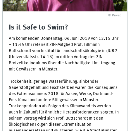
© Privat
Is it Safe to Swim?
Am kommenden Donnerstag, 06. Juni 2019 von 12:15 Uhr
– 13:45 Uhr referiert ZIN-Mitglied Prof. Tillmann
Buttschardt vom Institut für Landschaftsökologie im JUR 2
(Universitätsstr. 14-16) im dritten Vortrag des ZIN-
Brotzeitkolloquiums über die Nachhaltigkeit im Umgang
mit Gewässern in Münster.
Trockenheit, geringe Wasserführung, sinkender
Sauerstoffgehalt und Fischsterben waren die Konsequenz
des Extremsommers 2018 für Aasee, Werse, Dortmund-
Ems-Kanal und andere Stillgewässer in Münster.
Trockenperioden als Folgen des Klimawandels werden
auch in Zukunft für ähnliche Herausforderungen sorgen. In
seinem Vortrag wird sich Prof. Buttschardt mit den
ökologischen Folgen dieser Extremsituation
auseinandersetzen und skizzieren, wie die Stadt Münster