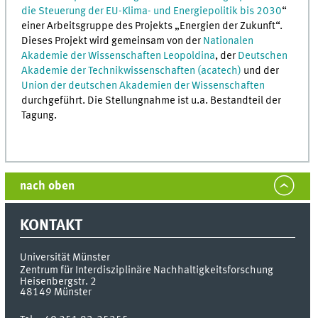
die Steuerung der EU-Klima- und Energiepolitik bis 2030
“
einer Arbeitsgruppe des Projekts „Energien der Zukunft“.
Dieses Projekt wird gemeinsam von der
Nationalen
Akademie der Wissenschaften Leopoldina
, der
Deutschen
Akademie der Technikwissenschaften (acatech)
und der
Union der deutschen Akademien der Wissenschaften
durchgeführt. Die Stellungnahme ist u.a. Bestandteil der
Tagung.
nach oben
KONTAKT
Universität Münster
Zentrum für Interdisziplinäre Nachhaltigkeitsforschung
Heisenbergstr. 2
48149
Münster