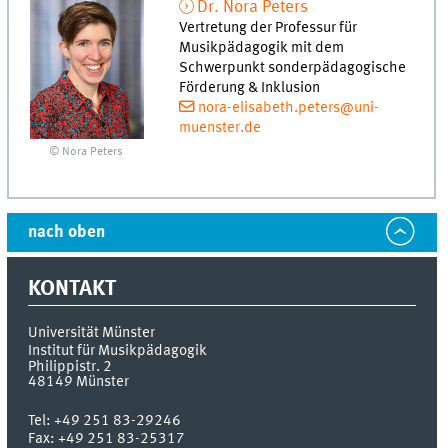
Dr.
Nora
Peters
Vertretung der Professur für
Musikpädagogik mit dem
Schwerpunkt sonderpädagogische
Förderung & Inklusion
nora-elisabeth.peters@uni-
muenster.de
© Nora Peters
nach oben
KONTAKT
Universität Münster
Institut für Musikpädagogik
Philippistr. 2
48149
Münster
Tel:
+49 251 83-29246
Fax:
+49 251 83-25317