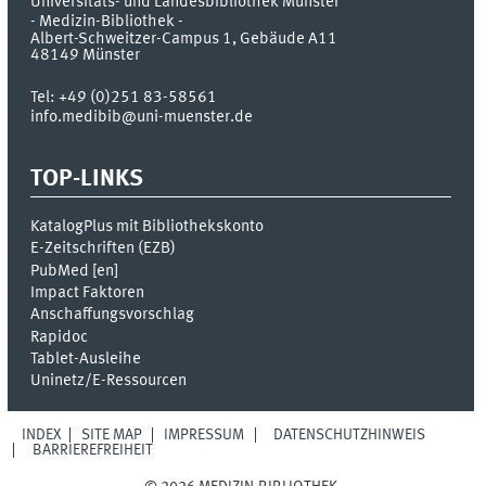
Universitäts- und Landesbibliothek Münster
- Medizin-Bibliothek -
Albert-Schweitzer-Campus 1, Gebäude A11
48149
Münster
Tel:
+49 (0)251 83-58561
info.medibib@uni-muenster.de
TOP-LINKS
KatalogPlus mit Bibliothekskonto
E-Zeitschriften (EZB)
PubMed [
en
]
Impact Faktoren
Anschaffungsvorschlag
Rapidoc
Tablet-Ausleihe
Uninetz/E-Ressourcen
INDEX
SITE MAP
IMPRESSUM
DATENSCHUTZHINWEIS
BARRIEREFREIHEIT