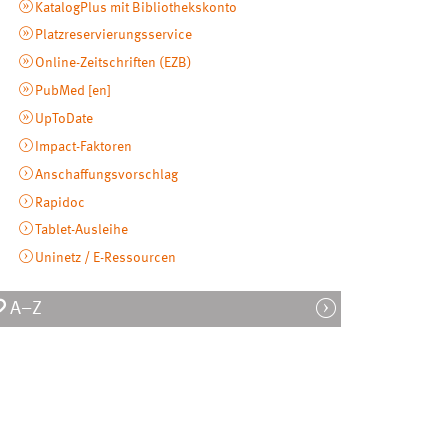
KatalogPlus mit Bibliothekskonto
Platzreservierungsservice
Online-Zeitschriften (EZB)
PubMed [
en
]
UpToDate
Impact-Faktoren
Anschaffungsvorschlag
Rapidoc
Tablet-Ausleihe
Uninetz / E-Ressourcen
A–Z