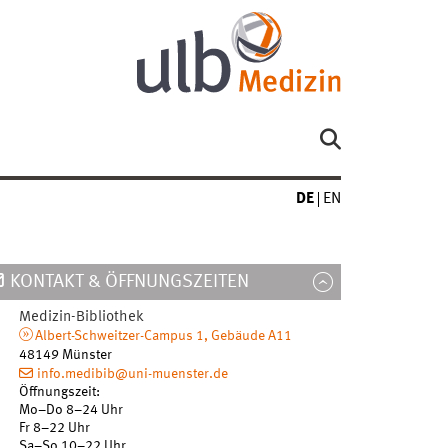
DE
EN
KONTAKT & ÖFFNUNGSZEITEN
Medizin-Bibliothek
Albert-Schweitzer-Campus 1, Gebäude A11
48149
Münster
info.medibib@uni-muenster.de
Öffnungszeit:
Mo
–
Do
8–24 Uhr
Fr
8–22 Uhr
Sa
–
So
10–22 Uhr