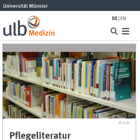
DE
EN
© ULB
Pflegeliteratur