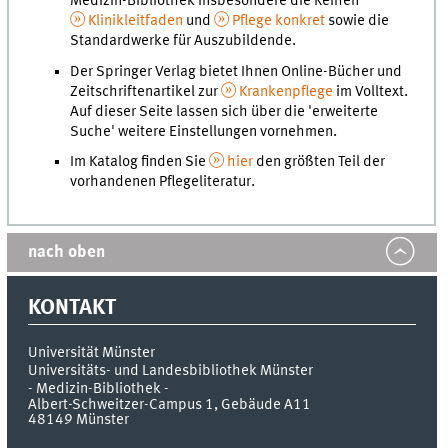
Medizin-Bibliothek insbesondere die Reihen
Klinikleitfaden
und
Pflege konkret
sowie die
Standardwerke für Auszubildende.
Der Springer Verlag bietet Ihnen Online-Bücher und
Zeitschriftenartikel zur
Krankenpflege
im Volltext.
Auf dieser Seite lassen sich über die 'erweiterte
Suche' weitere Einstellungen vornehmen.
Im Katalog finden Sie
hier
den größten Teil der
vorhandenen Pflegeliteratur.
nach oben
KONTAKT
Universität Münster
Universitäts- und Landesbibliothek Münster
- Medizin-Bibliothek -
Albert-Schweitzer-Campus 1, Gebäude A11
48149
Münster