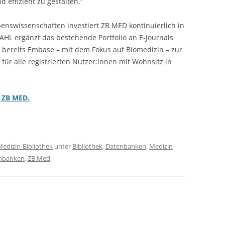
d effizient zu gestalten.“
bens­wissen­schaften investiert ZB MED kontinuierlich in
AHL ergänzt das bestehende Portfolio an E-Journals
 bereits Embase – mit dem Fokus auf Biomedizin – zur
v für alle registrierten Nutzer:innen mit Wohnsitz in
 ZB MED.
Medizin-Bibliothek
unter
Bibliothek
,
Datenbanken
,
Medizin
nbanken
,
ZB Med
.