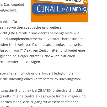
en. Das Angebot
itgestellt.
nbanken für
sen sowie therapeutische und weitere
wichtigste Literatur und deckt Themengebiete wie
iv- und Komplementärmedizin, Verbrauchergesundheit
enden Nachweis von Fachliteratur, umfasst teilweise
assung von 717 aktiven Zeitschriften und bietet eine
licht eine zielgerichtete Suche – von aktuellen
isorientierten Beiträgen.
ieben Tage möglich und erfordert lediglich die
ie die Buchung eines Zeitfensters im Buchungstool.
tung der Bibliothek bei ZB MED, unterstreicht: „Mit
zielt um eine zentrale Ressource für die Pflege- und
pruch ist es, den Zugang zu wissenschaftlicher