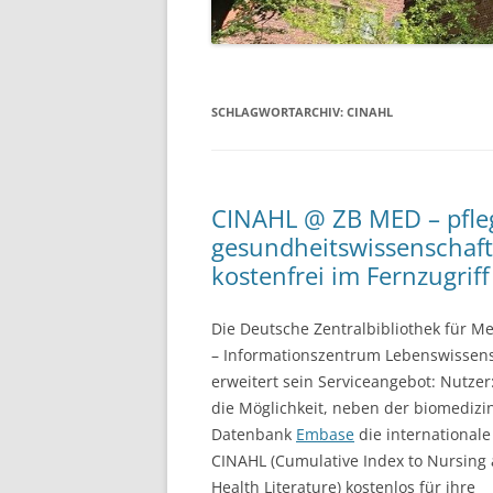
SCHLAGWORTARCHIV:
CINAHL
CINAHL @ ZB MED – pfle
gesundheitswissenschaft
kostenfrei im Fernzugriff
Die Deutsche Zentralbibliothek für M
– Infor­mations­zentrum Lebens­wissen­
erweitert sein Serviceangebot: Nutzer
die Möglichkeit, neben der biomedizi
Datenbank
Embase
die international
CINAHL (Cumulative Index to Nursing 
Health Literature) kostenlos für ihre