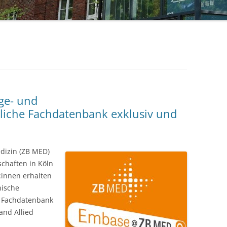
STUDIERENDE
UKM
ULB
ZEITSCHRIFTEN
ge- und
liche Fachdatenbank exklusiv und
edizin (ZB MED)
schaften in Köln
:innen erhalten
nische
e Fachdatenbank
and Allied