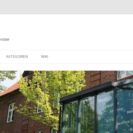
ünster
KATEGORIEN
WIKI
ALLGEMEINES
BIBLIOTHEK
E-BOOKS
DATENBANKEN
MEDIZIN
TABLETS & SMARTPHONE