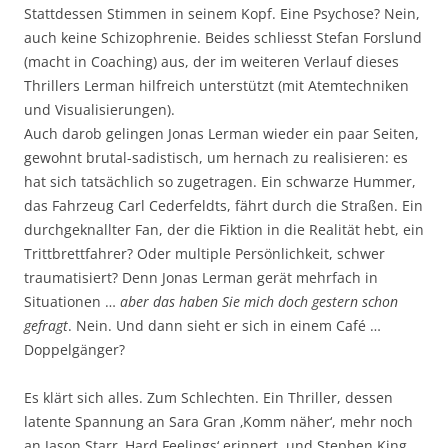
Stattdessen Stimmen in seinem Kopf. Eine Psychose? Nein,
auch keine Schizophrenie. Beides schliesst Stefan Forslund
(macht in Coaching) aus, der im weiteren Verlauf dieses
Thrillers Lerman hilfreich unterstützt (mit Atemtechniken
und Visualisierungen).
Auch darob gelingen Jonas Lerman wieder ein paar Seiten,
gewohnt brutal-sadistisch, um hernach zu realisieren: es
hat sich tatsächlich so zugetragen. Ein schwarze Hummer,
das Fahrzeug Carl Cederfeldts, fährt durch die Straßen. Ein
durchgeknallter Fan, der die Fiktion in die Realität hebt, ein
Trittbrettfahrer? Oder multiple Persönlichkeit, schwer
traumatisiert? Denn Jonas Lerman gerät mehrfach in
Situationen …
aber das haben Sie mich doch gestern schon
gefragt
. Nein. Und dann sieht er sich in einem Café …
Doppelgänger?
Es klärt sich alles. Zum Schlechten. Ein Thriller, dessen
latente Spannung an Sara Gran ‚Komm näher‘, mehr noch
an Jason Starr ‚Hard Feelings‘ erinnert, und Stephen King