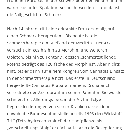
Frühchen Europas. In der Schweiz oder den Niederlanden
wären sie unter Spätabort verbucht worden … und da ist
die Fallgeschichte ‚Schmerz‘.
Nach 14 Jahren trifft eine erkrankte Frau erstmalig auf
einen Schmerztherapeuten. „Bis heute ist die
Schmerztherapie ein Stiefkind der Medizin“. Der Arzt
versucht einiges bis hin zu Morphin, und weiteren
Opiaten, bis hin zu Fentanyl, dessen „schmerzstillende
Potenz beträgt das 120-fache des Morphins“. Aber nichts
hilft, bis er dann auf einem Kongreß vom Cannabis-Einsatz
in der Schmerztherapie hört. Das erste in Deutschland
hergestellte Cannabis-Präparat namens Dronabinol
verordnete der Arzt daraufhin seiner Patientin. Sie wurde
schmerzfrei. Allerdings bekam der Arzt in Folge
Regressforderungen von seiner Krankenkasse, denn
obwohl die Bundesopiumstelle bereits 1998 den Wirkstoff
THC (Tetrahydrocannabinol) der Hanfpflanze als
„verschreibungsfähig“ erklärt hatte, also die Rezeptierung