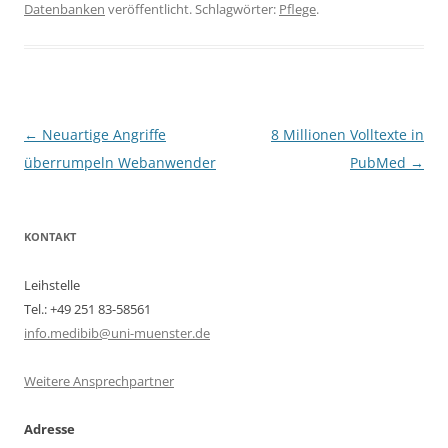
Datenbanken
veröffentlicht. Schlagwörter:
Pflege
.
Beitragsnavigation
←
Neuartige Angriffe
8 Millionen Volltexte in
überrumpeln Webanwender
PubMed
→
KONTAKT
Leihstelle
Tel.: +49 251 83-58561
info.medibib@uni-muenster.de
Weitere Ansprechpartner
Adresse