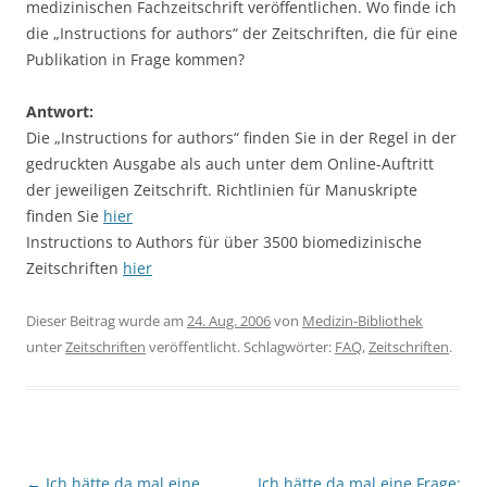
medizinischen Fachzeitschrift veröffentlichen. Wo finde ich
die „Instructions for authors“ der Zeitschriften, die für eine
Publikation in Frage kommen?
Antwort:
Die „Instructions for authors“ finden Sie in der Regel in der
gedruckten Ausgabe als auch unter dem Online-Auftritt
der jeweiligen Zeitschrift. Richtlinien für Manuskripte
finden Sie
hier
Instructions to Authors für über 3500 biomedizinische
Zeitschriften
hier
Dieser Beitrag wurde am
24. Aug. 2006
von
Medizin-Bibliothek
unter
Zeitschriften
veröffentlicht. Schlagwörter:
FAQ
,
Zeitschriften
.
Beitragsnavigation
←
Ich hätte da mal eine
Ich hätte da mal eine Frage: