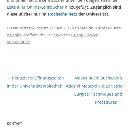
Bibliothek hat die Lehrbücher unter den obigen Titeln der
Liste aller Online-Lehrbücher
hinzugefügt.
Zugänglich sind
diese Bücher nur im
Hochschulnetz
der Universität.
Dieser Beitrag wurde am
21. Dez. 2012
von
Medizin-Bibliothek
unter
e-Books
veröffentlicht. Schlagwörter:
E-Book
,
Elsevier
,
ScienceDirect
.
Beitragsnavigation
←
Reduzierte Öffnungszeiten
Neues Buch: Buchwald’s
in der Universitätsbibliothek
Atlas of Metabolic & Bariatric
Surgical Techniques and
Procedures
→
KONTAKT