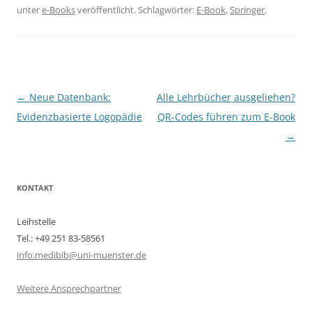
unter
e-Books
veröffentlicht. Schlagwörter:
E-Book
,
Springer
.
Beitragsnavigation
←
Neue Datenbank:
Alle Lehrbücher ausgeliehen?
Evidenzbasierte Logopädie
QR-Codes führen zum E-Book
→
KONTAKT
Leihstelle
Tel.: +49 251 83-58561
info.medibib@uni-muenster.de
Weitere Ansprechpartner