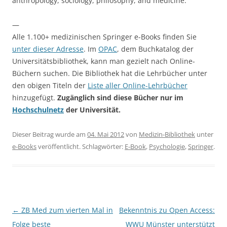
anthropology, sociology, philosophy, and medicine.
—
Alle 1.100+ medizinischen Springer e-Books finden Sie
unter dieser Adresse
. Im
OPAC
, dem Buchkatalog der
Universitätsbibliothek, kann man gezielt nach Online-
Büchern suchen. Die Bibliothek hat die Lehrbücher unter
den obigen Titeln der
Liste aller Online-Lehrbücher
hinzugefügt.
Zugänglich sind diese Bücher nur im
Hochschulnetz
der Universität.
Dieser Beitrag wurde am
04. Mai 2012
von
Medizin-Bibliothek
unter
e-Books
veröffentlicht. Schlagwörter:
E-Book
,
Psychologie
,
Springer
.
Beitragsnavigation
←
ZB Med zum vierten Mal in
Bekenntnis zu Open Access:
Folge beste
WWU Münster unterstützt