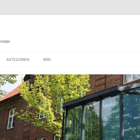
ünster
KATEGORIEN
WIKI
ALLGEMEINES
BIBLIOTHEK
E-BOOKS
DATENBANKEN
MEDIZIN
TABLETS & SMARTPHONE