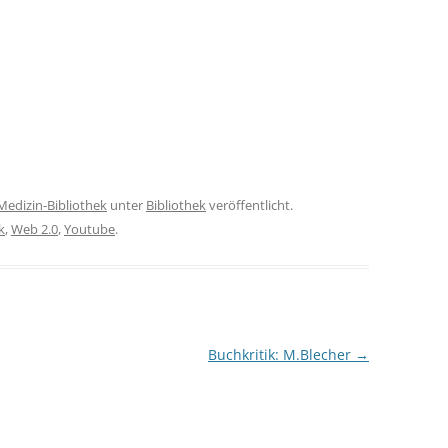
Medizin-Bibliothek
unter
Bibliothek
veröffentlicht.
k
,
Web 2.0
,
Youtube
.
Buchkritik: M.Blecher
→