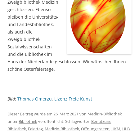
Zweigbibliothek Medizin
geschlossen. Ebenso
bleiben die Universitäts-
und Landesbibliothek,
als auch die
Zweigbibliothek
Sozialwissenschaften
und die Bibliothek im
Haus der Niederlande geschlossen. Wir wünschen Ihnen
schöne Osterfeiertage.
Bild
:
Thomas Omerzu
,
Lizenz Freie Kunst
Dieser Beitrag wurde am
26. März 2021
von
Medizin-Bibliothek
unter
Bibliothek
veröffentlicht. Schlagwörter:
Benutzung
,
Bibliothek
,
Feiertag
,
Medizin-Bibliothek
,
Öffnungszeiten
,
UKM
,
ULB
.