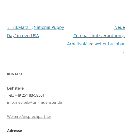
Beitragsnavigation
←
23.März : „National Puppy
Neue
Day“ in den USA
Coronaschutzverordnung:
Arbeitsplätze weiter buchbar
→
KONTAKT
Leihstelle
Tel.: +49 251 83-58561
info.medibib@uni-muenster.de
Weitere Ansprechpartner
Adresse