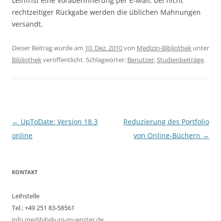
Leihfrist eine Voraberinnerung per E-Mail; bei nicht
rechtzeitiger Rückgabe werden die üblichen Mahnungen
versandt.
Dieser Beitrag wurde am
10. Dez. 2010
von
Medizin-Bibliothek
unter
Bibliothek
veröffentlicht. Schlagwörter:
Benutzer
,
Studienbeiträge
.
Beitragsnavigation
←
UpToDate: Version 18.3
Reduzierung des Portfolio
online
von Online-Büchern
→
KONTAKT
Leihstelle
Tel.: +49 251 83-58561
info.medibib@uni-muenster.de