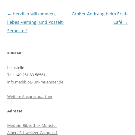
Beitragsnavigation
←
Herzlich willkommen,
Großer Andrang beim Ersti-
liebes Fleming- und Posselt-
Café
→
Semester!
KONTAKT
Leihstelle
Tel.: +49 251 83-58561
info.medibib@uni-muenster.de
Weitere Ansprechpartner
Adresse
Medizin-Bibliothek Münster
Albert-Schweitzer-Campus 1