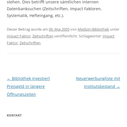
stehen. Dies betrifft unsere sämtlichen internen
Datenbanksuchen (Zeitschriften, Impact Faktoren,
Systematik, Hefteingang, etc.).
Dieser Beitrag wurde am
06. Mai 2005
von
Medizin-Bibliothek
unter
Impact Faktor
,
Zeitschriften
veröffentlicht. Schlagwörter:
Impact
Faktor
,
Zeitschriften
.
Beitragsnavigation
←
Bibliothek investiert
Neuerwerbungliste mit
Preisgeld in längere
Institutsbestand
→
Öffnungszeiten
KONTAKT