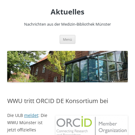
Zum
Inhalt
Aktuelles
springen
Nachrichten aus der Medizin-Bibliothek Münster
Menü
WWU tritt ORCID DE Konsortium bei
Die ULB
meldet
: Die
WWU Münster ist
jetzt offizielles