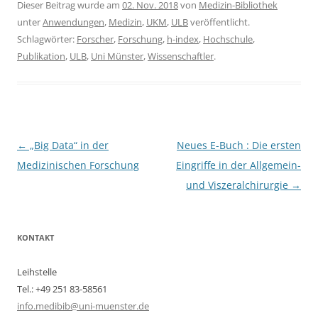
Dieser Beitrag wurde am
02. Nov. 2018
von
Medizin-Bibliothek
unter
Anwendungen
,
Medizin
,
UKM
,
ULB
veröffentlicht.
Schlagwörter:
Forscher
,
Forschung
,
h-index
,
Hochschule
,
Publikation
,
ULB
,
Uni Münster
,
Wissenschaftler
.
Beitragsnavigation
←
„Big Data“ in der
Neues E-Buch : Die ersten
Medizinischen Forschung
Eingriffe in der Allgemein-
und Viszeralchirurgie
→
KONTAKT
Leihstelle
Tel.: +49 251 83-58561
info.medibib@uni-muenster.de