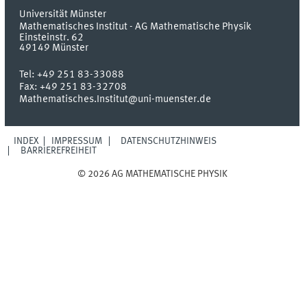
Universität Münster
Mathematisches Institut - AG Mathematische Physik
Einsteinstr. 62
49149
Münster
Tel:
+49 251 83-33088
Fax:
+49 251 83-32708
Mathematisches.Institut@uni-muenster.de
INDEX
IMPRESSUM
DATENSCHUTZHINWEIS
BARRIEREFREIHEIT
© 2026 AG MATHEMATISCHE PHYSIK