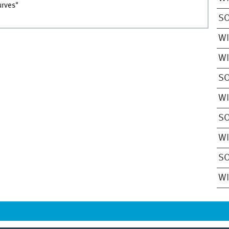
urves"
S
W
W
S
W
S
W
S
W