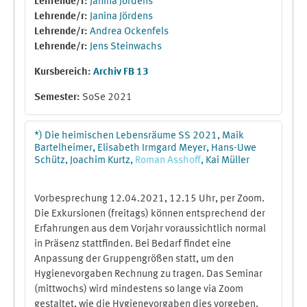
Lehrende/r:
Janina Jördens
Lehrende/r:
Janina Jördens
Lehrende/r:
Andrea Ockenfels
Lehrende/r:
Jens Steinwachs
Kursbereich:
Archiv FB 13
Semester
:
SoSe 2021
*) Die heimischen Lebensräume SS 2021, Maik
Bartelheimer, Elisabeth Irmgard Meyer, Hans-Uwe
Schütz, Joachim Kurtz,
Roman
Asshoff
, Kai Müller
Vorbesprechung 12.04.2021, 12.15 Uhr, per Zoom.
Die Exkursionen (freitags) können entsprechend der
Erfahrungen aus dem Vorjahr voraussichtlich normal
in Präsenz stattfinden. Bei Bedarf findet eine
Anpassung der Gruppengrößen statt, um den
Hygienevorgaben Rechnung zu tragen. Das Seminar
(mittwochs) wird mindestens so lange via Zoom
gestaltet, wie die Hygienevorgaben dies vorgeben.