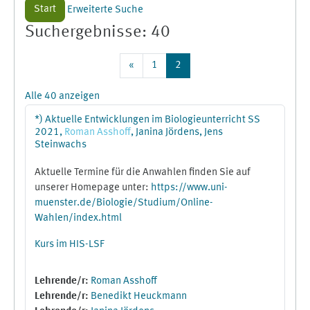
Start
Erweiterte Suche
Suchergebnisse: 40
Vorherige Seite
Seite 1
Seite 2
«
1
2
Alle 40 anzeigen
*) Aktuelle Entwicklungen im Biologieunterricht SS
2021,
Roman
Asshoff
, Janina Jördens, Jens
Steinwachs
Aktuelle Termine für die Anwahlen finden Sie auf
unserer Homepage unter:
https://www.uni-
muenster.de/Biologie/Studium/Online-
Wahlen/index.html
Kurs im HIS-LSF
Lehrende/r:
Roman Asshoff
Lehrende/r:
Benedikt Heuckmann