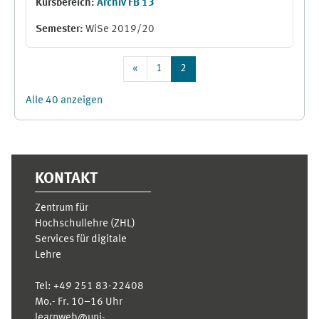
Kursbereich:
Archiv FB 13
Semester
:
WiSe 2019/20
Vorherige Seite
Seite 1
Seite 2
«
1
2
Alle 40 anzeigen
Ergänzungsblöcke
KONTAKT
Zentrum für
Hochschullehre (ZHL)
Services für digitale
Lehre
Tel:
+49 251 83-22408
Mo.- Fr. 10–16 Uhr
learnweb@uni-