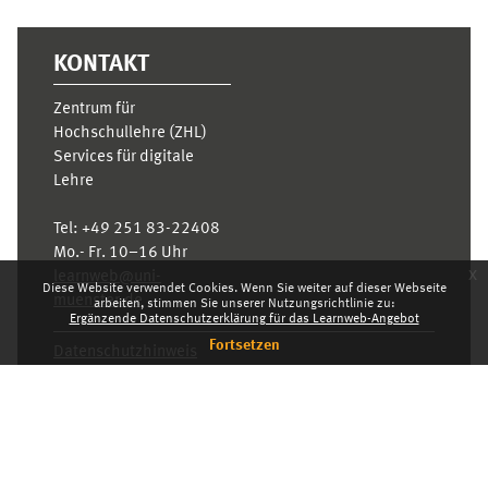
KONTAKT
Zentrum für
Hochschullehre (ZHL)
Services für digitale
Lehre
Tel:
+49 251 83-22408
Mo.- Fr. 10–16 Uhr
x
learnweb@uni-
Diese Website verwendet Cookies. Wenn Sie weiter auf dieser Webseite
muenster.de
arbeiten, stimmen Sie unserer Nutzungsrichtlinie zu:
Ergänzende Datenschutzerklärung für das Learnweb-Angebot
Fortsetzen
Datenschutzhinweis
Standarddesign
Dashboard
Deutsch ‎(de)‎
Deutsch ‎(de)‎