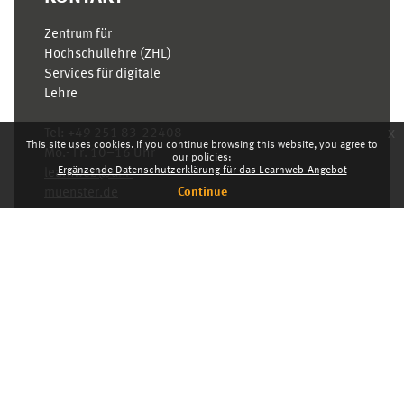
Zentrum für
Hochschullehre (ZHL)
Services für digitale
Lehre
x
Tel:
+49 251 83-22408
This site uses cookies. If you continue browsing this website, you agree to
Mo.- Fr. 10–16 Uhr
our policies:
Ergänzende Datenschutzerklärung für das Learnweb-Angebot
learnweb@uni-
Continue
muenster.de
Privacy statement
Switch to the standard theme
Dashboard
English ‎(en)‎
Deutsch ‎(de)‎
English ‎(en)‎
INDEX
KARRIERE
PRIVACY STATEMENT
IMPRESSUM