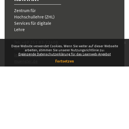
Zentrum für
Hochschullehre (ZHL)
Services für digitale
Lehre
x
Tel:
+49 251 83-22408
Diese Website verwendet Cookies. Wenn Sie weiter auf dieser Webseite
Mo.- Fr. 10–16 Uhr
arbeiten, stimmen Sie unserer Nutzungsrichtlinie zu:
Ergänzende Datenschutzerklärung für das Learnweb-Angebot
learnweb@uni-
Fortsetzen
muenster.de
Datenschutzhinweis
Standarddesign
Dashboard
Deutsch ‎(de)‎
Deutsch ‎(de)‎
English ‎(en)‎
INDEX
KARRIERE
DATENSCHUTZHINWEIS
IMPRESSUM