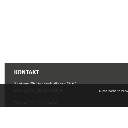
Ergänzungsblöcke
KONTAKT
Zentrum für Hochschullehre (ZHL)
Services für digitale Lehre
Diese Website verw
Tel:
+49 251 83-22408
Mo.- Fr. 10–16 Uhr
learnweb@uni-muenster.de