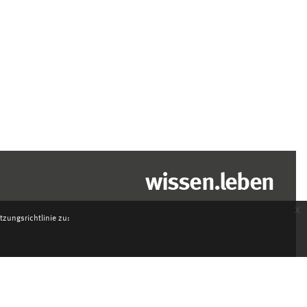
wissen.leben
x
zungsrichtlinie zu: