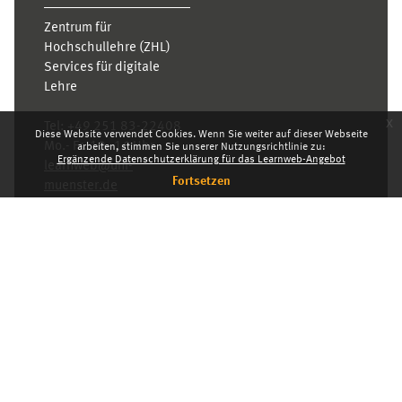
Zentrum für
Hochschullehre (ZHL)
Services für digitale
Lehre
x
Tel:
+49 251 83-22408
Diese Website verwendet Cookies. Wenn Sie weiter auf dieser Webseite
Mo.- Fr. 10–16 Uhr
arbeiten, stimmen Sie unserer Nutzungsrichtlinie zu:
Ergänzende Datenschutzerklärung für das Learnweb-Angebot
learnweb@uni-
Fortsetzen
muenster.de
Datenschutzhinweis
Standarddesign
Dashboard
Deutsch ‎(de)‎
Deutsch ‎(de)‎
English ‎(en)‎
INDEX
KARRIERE
DATENSCHUTZHINWEIS
IMPRESSUM
Powered by
Moodle
© 2026 Universität Münster