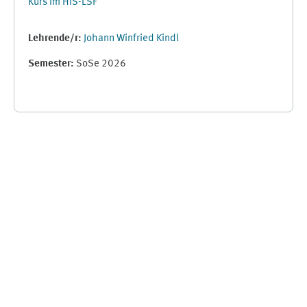
Kurs im HIS-LSF
Lehrende/r:
Johann Winfried Kindl
Semester
:
SoSe 2026