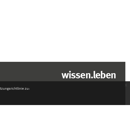
wissen.leben
x
zungsrichtlinie zu: