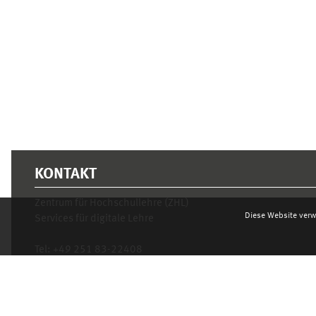
KONTAKT
Zentrum für Hochschullehre (ZHL)
Diese Website verw
Services für digitale Lehre
Tel:
+49 251 83-22408
Mo.- Fr. 10–16 Uhr
learnweb@uni-muenster.de
Datenschutzhinweis