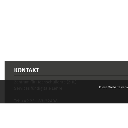
KONTAKT
Zentrum für Hochschullehre (ZHL)
Diese Website verw
Services für digitale Lehre
Tel:
+49 251 83-22408
Mo.- Fr. 10–16 Uhr
learnweb@uni-muenster.de
Datenschutzhinweis