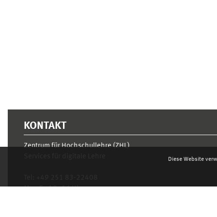
Ergänzungsblöcke
KONTAKT
Zentrum für Hochschullehre (ZHL)
Services für digitale Lehre
Diese Website verw
Tel:
+49 251 83-22408
Mo.- Fr. 10–16 Uhr
learnweb@uni-muenster.de