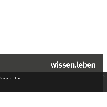
wissen.leben
x
zungsrichtlinie zu: