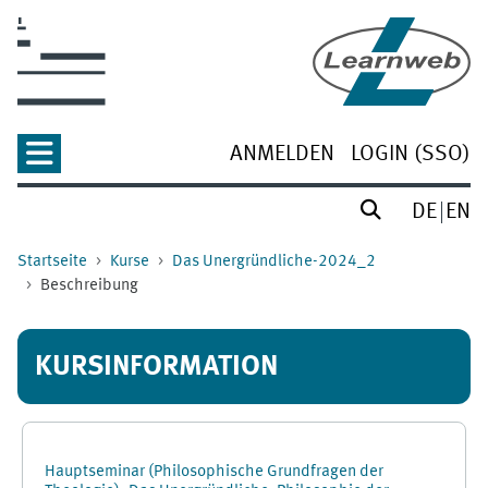
Zum Hauptinhalt
ANMELDEN
LOGIN (SSO)
DE
EN
Startseite
Kurse
Das Unergründliche-2024_2
Beschreibung
KURSINFORMATION
Hauptseminar (Philosophische Grundfragen der