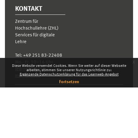
KONTAKT
Zentrum für
Hochschullehre (ZHL)
Services für digitale
Lehre
Tel:
+49 251 83-22408
x
Mo.- Fr. 10–16 Uhr
Diese Website verwendet Cookies. Wenn Sie weiter auf dieser Webseite
learnweb@uni-
arbeiten, stimmen Sie unserer Nutzungsrichtlinie zu:
Ergänzende Datenschutzerklärung für das Learnweb-Angebot
muenster.de
Fortsetzen
Datenschutzhinweis
Standarddesign
Dashboard
Deutsch ‎(de)‎
Deutsch ‎(de)‎
English ‎(en)‎