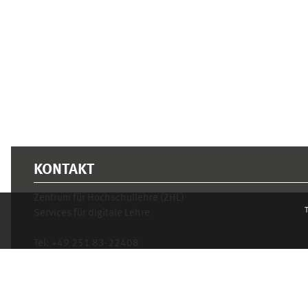
Supplementary blocks
KONTAKT
Zentrum für Hochschullehre (ZHL)
T
Services für digitale Lehre
Tel:
+49 251 83-22408
Mo.- Fr. 10–16 Uhr
learnweb@uni-muenster.de
Privacy statement