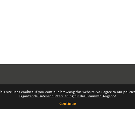
his site uses cookies. If you continue browsing this website, you agree to our policie
Ergänzende Datenschutzerklärung für das Learnweb-Angebot
Continue