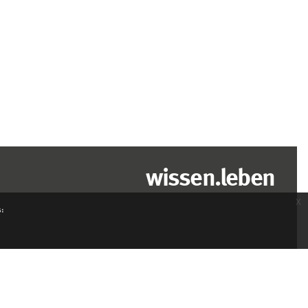
wissen.leben
x
s: