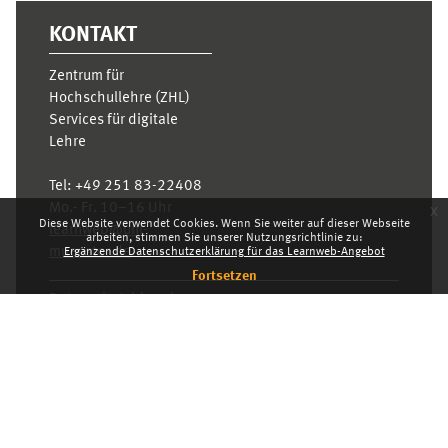
KONTAKT
Zentrum für
Hochschullehre (ZHL)
Services für digitale
Lehre
Tel:
+49 251 83-22408
Mo.- Fr. 10–16 Uhr
x
Diese Website verwendet Cookies. Wenn Sie weiter auf dieser Webseite
learnweb@uni-
arbeiten, stimmen Sie unserer Nutzungsrichtlinie zu:
muenster.de
Ergänzende Datenschutzerklärung für das Learnweb-Angebot
Fortsetzen
Datenschutzhinweis
Standarddesign
Dashboard
Deutsch ‎(de)‎
Deutsch ‎(de)‎
English ‎(en)‎