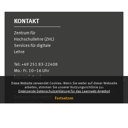
KONTAKT
Zentrum für
Hochschullehre (ZHL)
Services für digitale
Lehre
Tel:
+49 251 83-22408
Mo.- Fr. 10–16 Uhr
learnweb@uni-
x
muenster.de
Diese Website verwendet Cookies. Wenn Sie weiter auf dieser Webseite
arbeiten, stimmen Sie unserer Nutzungsrichtlinie zu:
Ergänzende Datenschutzerklärung für das Learnweb-Angebot
Datenschutzhinweis
Fortsetzen
Standarddesign
Dashboard
Deutsch ‎(de)‎
Deutsch ‎(de)‎