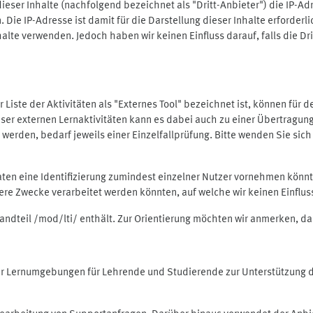
ieser Inhalte (nachfolgend bezeichnet als "Dritt-Anbieter") die IP-
. Die IP-Adresse ist damit für die Darstellung dieser Inhalte erforde
halte verwenden. Jedoch haben wir keinen Einfluss darauf, falls die Dr
 der Liste der Aktivitäten als "Externes Tool" bezeichnet ist, können für
 dieser externen Lernaktivitäten kann es dabei auch zu einer Übertra
rden, bedarf jeweils einer Einzelfallprüfung. Bitte wenden Sie sich 
Daten eine Identifizierung zumindest einzelner Nutzer vornehmen kön
dere Zwecke verarbeitet werden könnten, auf welche wir keinen Einflu
standteil /mod/lti/ enthält. Zur Orientierung möchten wir anmerken, da
tiver Lernumgebungen für Lehrende und Studierende zur Unterstützung