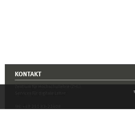
KONTAKT
Zentrum für Hochschullehre (ZHL)
T
Services für digitale Lehre
Tel:
+49 251 83-22408
Mo.- Fr. 10–16 Uhr
learnweb@uni-muenster.de
Privacy statement