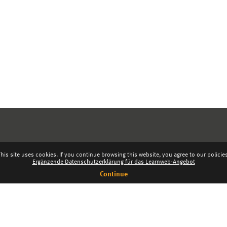
his site uses cookies. If you continue browsing this website, you agree to our policie
Ergänzende Datenschutzerklärung für das Learnweb-Angebot
Continue