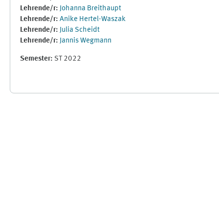
Lehrende/r:
Johanna Breithaupt
Lehrende/r:
Anike Hertel-Waszak
Lehrende/r:
Julia Scheidt
Lehrende/r:
Jannis Wegmann
Semester
:
ST 2022
Supplementary blocks