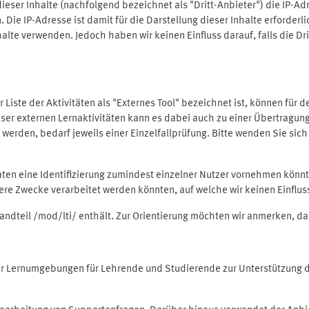
ieser Inhalte (nachfolgend bezeichnet als "Dritt-Anbieter") die IP-
. Die IP-Adresse ist damit für die Darstellung dieser Inhalte erforde
halte verwenden. Jedoch haben wir keinen Einfluss darauf, falls die Dr
 der Liste der Aktivitäten als "Externes Tool" bezeichnet ist, können für
 dieser externen Lernaktivitäten kann es dabei auch zu einer Übertra
rden, bedarf jeweils einer Einzelfallprüfung. Bitte wenden Sie sich 
Daten eine Identifizierung zumindest einzelner Nutzer vornehmen kön
dere Zwecke verarbeitet werden könnten, auf welche wir keinen Einflu
standteil /mod/lti/ enthält. Zur Orientierung möchten wir anmerken, da
tiver Lernumgebungen für Lehrende und Studierende zur Unterstützung