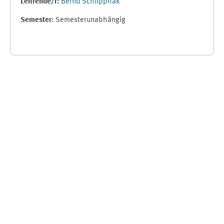
Lehrende/r:
Bernd Schlipphak
Semester
:
Semesterunabhängig