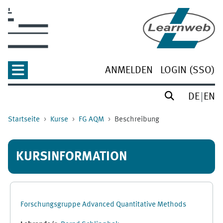
Zum Hauptinhalt
ANMELDEN
LOGIN (SSO)
DE
EN
Startseite
Kurse
FG AQM
Beschreibung
KURSINFORMATION
Forschungsgruppe Advanced Quantitative Methods