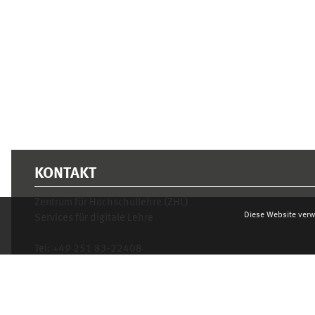
KONTAKT
Zentrum für Hochschullehre (ZHL)
Diese Website verw
Services für digitale Lehre
Tel:
+49 251 83-22408
Mo.- Fr. 10–16 Uhr
learnweb@uni-muenster.de
Datenschutzhinweis