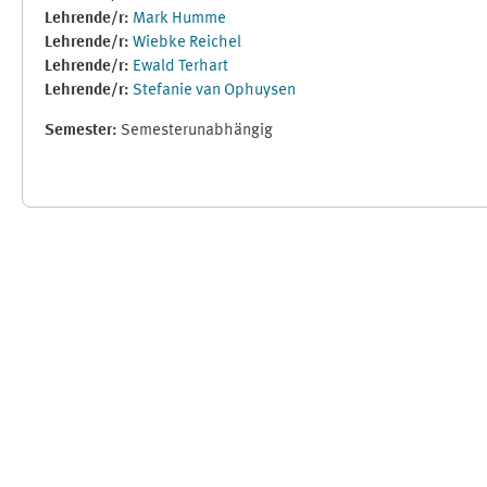
Lehrende/r:
Mark Humme
Lehrende/r:
Wiebke Reichel
Lehrende/r:
Ewald Terhart
Lehrende/r:
Stefanie van Ophuysen
Semester
:
Semesterunabhängig
Ergänzungsblöcke