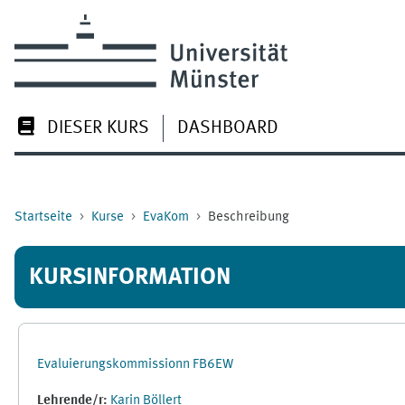
Zum Hauptinhalt
DIESER KURS
DASHBOARD
Startseite
Kurse
EvaKom
Beschreibung
KURSINFORMATION
Evaluierungskommissionn FB6EW
Lehrende/r:
Karin Böllert