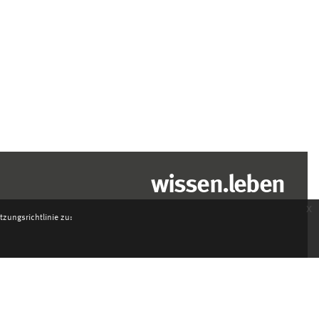
wissen.leben
x
zungsrichtlinie zu: