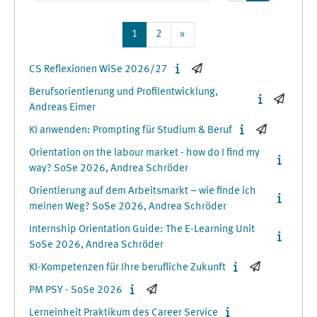
Kurse suche
Seite 1
Seite 2
Nächste Seite
1
2
»
CS Reflexionen WiSe 2026/27
Berufsorientierung und Profilentwicklung,
Andreas Eimer
KI anwenden: Prompting für Studium & Beruf
Orientation on the labour market - how do I find my
way? SoSe 2026, Andrea Schröder
Orientierung auf dem Arbeitsmarkt – wie finde ich
meinen Weg? SoSe 2026, Andrea Schröder
Internship Orientation Guide: The E-Learning Unit
SoSe 2026, Andrea Schröder
KI-Kompetenzen für Ihre berufliche Zukunft
PM PSY - SoSe 2026
Lerneinheit Praktikum des Career Service