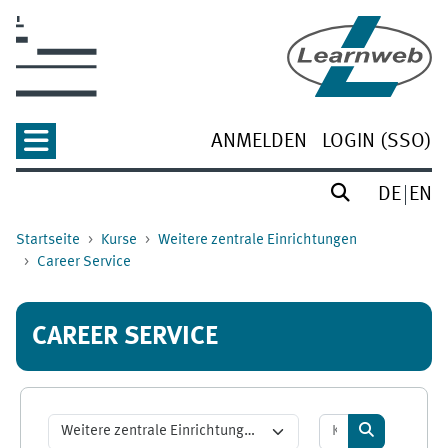
Zum Hauptinhalt
ANMELDEN
LOGIN (SSO)
DE
EN
Startseite
Kurse
Weitere zentrale Einrichtungen
Career Service
CAREER SERVICE
Kurse suchen
Kursbereiche