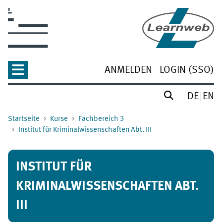
Zum Hauptinhalt
ANMELDEN
LOGIN (SSO)
DE
EN
Startseite
Kurse
Fachbereich 3
Institut für Kriminalwissenschaften Abt. III
INSTITUT FÜR
KRIMINALWISSENSCHAFTEN ABT.
III