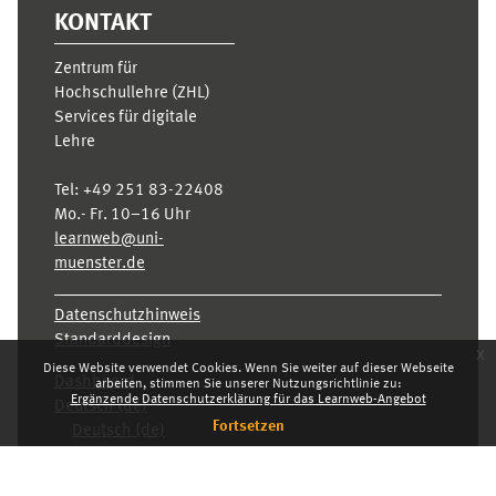
KONTAKT
Zentrum für
Hochschullehre (ZHL)
Services für digitale
Lehre
Tel:
+49 251 83-22408
Mo.- Fr. 10–16 Uhr
learnweb@uni-
muenster.de
Datenschutzhinweis
Standarddesign
x
Diese Website verwendet Cookies. Wenn Sie weiter auf dieser Webseite
Dashboard
arbeiten, stimmen Sie unserer Nutzungsrichtlinie zu:
Ergänzende Datenschutzerklärung für das Learnweb-Angebot
Deutsch ‎(de)‎
Fortsetzen
Deutsch ‎(de)‎
English ‎(en)‎