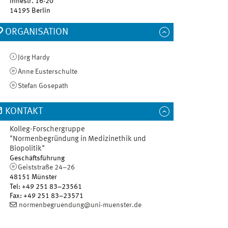
Ihnestr. 16-20
14195
Berlin
ORGANISATION
Jörg Hardy
Anne Eusterschulte
Stefan Gosepath
KONTAKT
Kolleg-Forschergruppe
"Normenbegründung in Medizinethik und
Biopolitik"
Geschäftsführung
Geiststraße 24–26
48151
Münster
Tel
:
+49 251 83–23561
Fax:
+49 251 83–23571
normenbegruendung@uni-muenster.de