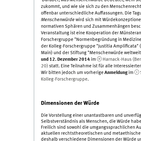
zukommt, und wie sie sich zu den Menschenrechte
offenbar unterschiedliche Auffassungen. Die Ta
Menschenwürde
wird sich mit Würdekonzeptione
normativen Sphären und Zusammenhängen besch
Veranstaltung ist eine Kooperation der Münsteran
Forschergruppe "Normenbegründung in Medizinet
der Kolleg-Forschergruppe "Justitia Amplificata" 
Main) und der Stiftung "Menschenwürde weltweit"
und 12. Dezember 2014
im
Harnack-Haus (Berl
20)
statt. Eine Teilnahme ist für alle Interessiert
Wir bitten jedoch um vorherige
Anmeldung
im
Kolleg-Forschergruppe
.
Dimensionen der Würde
Die Vorstellung einer unantastbaren und unverfü
Selbstverständnis als Menschen, die Würde hab
Freilich sind sowohl die umgangssprachlichen Au
aktuellen rechtstheoretischen und metaethischen
deshalb verschiedene Dimensionen der Würde un