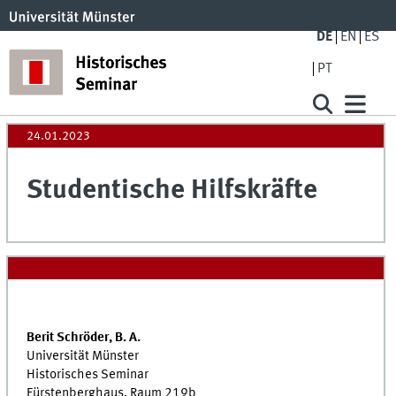
DE
EN
ES
PT
24.01.2023
Studentische Hilfskräfte
Berit Schröder, B. A.
Universität Münster
Historisches Seminar
Fürstenberghaus, Raum 219b