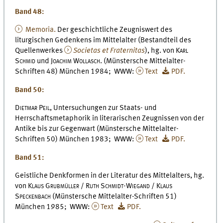
Band 48:
Memoria.
Der geschichtliche Zeugniswert des
liturgischen Gedenkens im Mittelalter (Bestandteil des
Quellenwerkes
Societas et Fraternitas
), hg. von
Karl
Schmid
und
Joachim Wollasch.
(Münstersche Mittelalter-
Schriften 48) München 1984; WWW:
Text
PDF.
Band 50:
Dietmar Peil,
Untersuchungen zur Staats- und
Herrschaftsmetaphorik in literarischen Zeugnissen von der
Antike bis zur Gegenwart (Münstersche Mittelalter-
Schriften 50) München 1983; WWW:
Text
PDF.
Band 51:
Geistliche Denkformen in der Literatur des Mittelalters, hg.
von
Klaus Grubmüller / Ruth Schmidt-Wiegand / Klaus
Speckenbach
(Münstersche Mittelalter-Schriften 51)
München 1985; WWW:
Text
PDF.