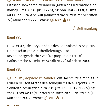
Schriftlichkeit und Lebenspraxis im Mittelalter.
Erfassen, Bewahren, Verändern (Akten des Internationalen
Kolloquiums 8.-10. Juni 1995), hg. von
Hagen Keller, Christel
Meier
und
Thomas Scharff
(Münstersche Mittelalter-Schriften
76) München 1999 ; WWW:
Text
PDF.
Seitenanfang
Band 77:
Heinz Meyer,
Die Enzyklopädie des Bartholomäus Anglicus.
Untersuchungen zur Überlieferungs- und
Rezeptionsgeschichte von 'De proprietate rerum'
(Münstersche Mittelalter-Schriften 77) München 2000.
Band 78:
Die Enzyklopädie im Wandel
vom Hochmittelalter bis zur
Frühen Neuzeit (Akten des Kolloquiums des Projekts D im
Sonderforschungsbereich 231 [29. 11. - 1. 12. 1996]) hg.
von
Christel Meier
(Münstersche Mittelalter-Schriften 78)
München 2002; WWW:
Text
PDF.