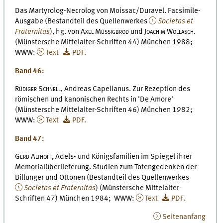
Das Martyrolog-Necrolog von Moissac/Duravel. Facsimile-
Ausgabe (Bestandteil des Quellenwerkes
Societas et
Fraternitas
), hg. von
Axel Müssigbrod
und
Joachim Wollasch.
(Münstersche Mittelalter-Schriften 44) München 1988;
WWW:
Text
PDF.
Band 46:
Rüdiger Schnell,
Andreas Capellanus. Zur Rezeption des
römischen und kanonischen Rechts in 'De Amore'
(Münstersche Mittelalter-Schriften 46) München 1982;
WWW:
Text
PDF.
Band 47:
Gerd Althoff,
Adels- und Königsfamilien im Spiegel ihrer
Memorialüberlieferung. Studien zum Totengedenken der
Billunger und Ottonen (Bestandteil des Quellenwerkes
Societas et Fraternitas
) (Münstersche Mittelalter-
Schriften 47) München 1984; WWW:
Text
PDF.
Seitenanfang