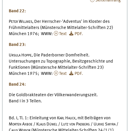
Seitenanfang
Band 22:
Peter Willmes,
Der Herrscher-'Adventus' im Kloster des
Frühmittelalters (Münstersche Mittelalter-Schriften 22)
München 1976; WWW:
Text
PDF.
Band 23:
Ursula Hoppe,
Die Paderborner Domfreiheit.
Untersuchungen zu Topographie, Besitzgeschichte und
Funktionen (Münstersche Mittelalter-Schriften 23)
München 1975; WWW:
Text
PDF.
Band 24:
Die Goldbrakteaten der Völkerwanderungszeit.
Band I in 3 Teilen.
Bd. I, Tl. 1: Einleitung von
Karl Hauck
, mit Beiträgen von
Morten Axboe / Klaus Düwel / Lutz von Padberg / Ulrike Smyra /
Cajus Wypior
(Münstersche Mittelalter-Schriften 24/1/1)