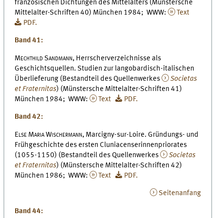
französischen Dichtungen des Mittelalters (Münstersche
Mittelalter-Schriften 40) München 1984; WWW:
Text
PDF.
Band 41:
Mechthild Sandmann,
Herrscherverzeichnisse als
Geschichtsquellen. Studien zur langobardisch-italischen
Überlieferung (Bestandteil des Quellenwerkes
Societas
et Fraternitas
) (Münstersche Mittelalter-Schriften 41)
München 1984; WWW:
Text
PDF.
Band 42:
Else Maria Wischermann,
Marcigny-sur-Loire. Gründungs- und
Frühgeschichte des ersten Cluniacenserinnenpriorates
(1055-1150) (Bestandteil des Quellenwerkes
Societas
et Fraternitas
) (Münstersche Mittelalter-Schriften 42)
München 1986; WWW:
Text
PDF.
Seitenanfang
Band 44: