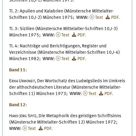
Schriften 10,I-1) München 1973.
Tl. 2: Apulien und Kalabrien (Münstersche Mittelalter-
Schriften 10,I-2) München 1975; WWW:
Text
PDF.
Tl. 3: Sizilien (Münstersche Mittelalter-Schriften 10,I-3)
München 1975; WWW:
Text
PDF.
Tl. 4: Nachträge und Berichtigungen, Register und
Verzeichnisse (Münstersche Mittelalter-Schriften 10,I-4)
München 1982; WWW:
Text
PDF.
Band 11:
Erika Urmoneit,
Der Wortschatz des Ludwigslieds im Umkreis
der althochdeutschen Literatur (Münstersche Mittelalter-
Schriften 11) München 1973; WWW:
Text
PDF.
Band 12:
Hans-Jörg Spitz,
Die Metaphorik des geistigen Schriftsinns
(Münstersche Mittelalter-Schriften 12) München 1972;
WWW:
Text
PDF.