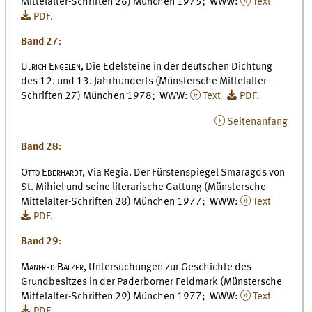
Mittelalter-Schriften 26) München 1975; WWW:
Text
PDF.
Band 27:
Ulrich Engelen,
Die Edelsteine in der deutschen Dichtung
des 12. und 13. Jahrhunderts (Münstersche Mittelalter-
Schriften 27) München 1978; WWW:
Text
PDF.
Seitenanfang
Band 28:
Otto Eberhardt,
Via Regia. Der Fürstenspiegel Smaragds von
St. Mihiel und seine literarische Gattung (Münstersche
Mittelalter-Schriften 28) München 1977; WWW:
Text
PDF.
Band 29:
Manfred Balzer,
Untersuchungen zur Geschichte des
Grundbesitzes in der Paderborner Feldmark (Münstersche
Mittelalter-Schriften 29) München 1977; WWW:
Text
PDF.