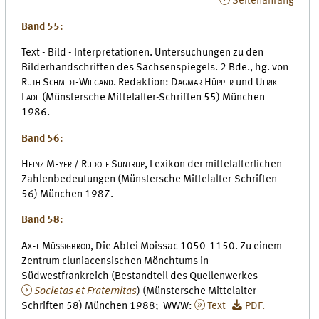
Seitenanfang
Band 55:
Text - Bild - Interpretationen. Untersuchungen zu den
Bilderhandschriften des Sachsenspiegels. 2 Bde., hg. von
Ruth Schmidt-Wiegand
. Redaktion:
Dagmar Hüpper
und
Ulrike
Lade
(Münstersche Mittelalter-Schriften 55) München
1986.
Band 56:
Heinz Meyer / Rudolf Suntrup,
Lexikon der mittelalterlichen
Zahlenbedeutungen (Münstersche Mittelalter-Schriften
56) München 1987.
Band 58:
Axel Müssigbrod,
Die Abtei Moissac 1050-1150. Zu einem
Zentrum cluniacensischen Mönchtums in
Südwestfrankreich (Bestandteil des Quellenwerkes
Societas et Fraternitas
) (Münstersche Mittelalter-
Schriften 58) München 1988; WWW:
Text
PDF.