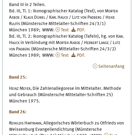
Band III in 2 Teilen.
Bd. III, Tl. 1: Ikonographischer Katalog (Text), von
Morten
Axboe / Klaus Düwel / Karl Hauck / Lutz von Padberg / Heike
Rulffs
(Münstersche Mittelalter-Schriften 24/3/1)
München 1989; WWW:
Text
PDF.
Bd. III, Tl. 2: Ikonographischer Katalog (Tafeln), hg. von
Karl
Hauck
in Verbindung mit
Morten Axboe / Herbert Lange / Lutz
von Padberg
(Münstersche Mittelalter-Schriften 24/3/2)
München 1989; WWW:
Text
PDF.
Seitenanfang
Band 25:
Heinz Meyer,
Die Zahlenallegorese im Mittelalter. Methode
und Gebrauch (Münstersche Mittelalter-Schriften 25)
München 1975.
Band 26:
Reinildis Hartmann,
Allegorisches Wörterbuch zu Otfrieds von
Weissenburg Evangeliendichtung (Münstersche