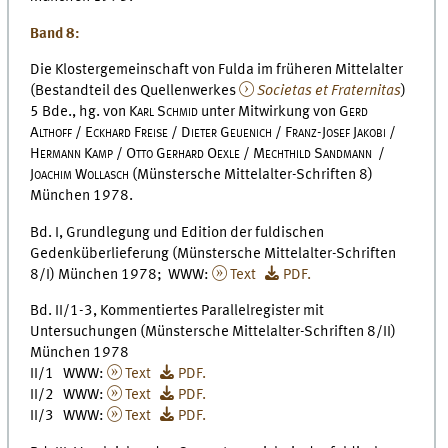
Band 8:
Die Klostergemeinschaft von Fulda im früheren Mittelalter
(Bestandteil des Quellenwerkes
Societas et Fraternitas
)
5 Bde., hg. von
Karl Schmid
unter Mitwirkung von
Gerd
Althoff / Eckhard Freise / Dieter Geuenich / Franz-Josef Jakobi /
Hermann Kamp / Otto Gerhard Oexle / Mechthild Sandmann /
Joachim Wollasch
(Münstersche Mittelalter-Schriften 8)
München 1978.
Bd. I, Grundlegung und Edition der fuldischen
Gedenküberlieferung (Münstersche Mittelalter-Schriften
8/I) München 1978; WWW:
Text
PDF.
Bd. II/1-3, Kommentiertes Parallelregister mit
Untersuchungen (Münstersche Mittelalter-Schriften 8/II)
München 1978
II/1 WWW:
Text
PDF.
II/2 WWW:
Text
PDF.
II/3 WWW:
Text
PDF.