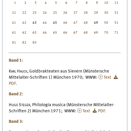
1
2
3
4
5
6
7
8
9
10
11
12
21
22
23
24
25
26
27
28
29
30
31
32
41
42
43
44
45
46
47
48
49
50
51
52
61
62
63
64
65
66
67
68
69
70
71
72
81
82
83
Band 1:
Karl Hauck,
Goldbrakteaten aus Sievern (Münstersche
Mittelalter-Schriften 1) München 1970; WWW:
Text
PDF.
Band 2:
Hugo Steger,
Philologia musica (Münstersche Mittelalter-
Schriften 2) München 1971; WWW:
Text
PDF.
Band 3: