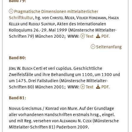
Band 79:
Pragmatische Dimensionen mittelalterlicher
Schriftkultur
, hg. von
Christel Meier
,
Volker Honemann
,
Hagen
Keller
und
Rudolf Suntrup
, Akten des Internationalen
Kolloquiums 26.-29. Mai 1999 (Münstersche Mittelalter-
Schriften 79) München 2002; WWW:
Text
PDF.
Seitenanfang
Band 80:
Jörg W. Busch
Certi et veri cupidus. Geschichtliche
Zweifelsfälle und ihre Behandlung um 1100, um 1300 und
um 1475. Drei Fallstudien (Münstersche Mittelalter-
Schriften 80) München 2001; WWW:
Text
PDF.
Band 81:
Novus Grecismus / Konrad von Mure. Auf der Grundlage
aller vorhandenen Handschriften erstmals hrsg., eingel.
und mit Reg. versehen von
Alexandru N. Cizek
(Münstersche
Mittelalter-Schriften 81) Paderborn 2009.