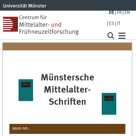
DE
FR
EN
ES
IT
Münstersche
Mittelalter-
Schriften
BAND-NR.: