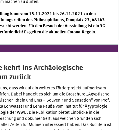
m machen zu dürfen.
ellung kann vom 15.11.2021 bis 26.11.2021 zu den
nungszeiten des Philosophikums, Domplatz 23, 48143
sucht werden. Für den Besuch der Ausstellung ist ein 3G-
rforderlich! Es gelten die aktuellen Corona-Regeln.
 kehrt ins Archäologische
m zurück
 uns, dass wir auf ein weiteres Förderprojekt aufmerksam
rfen. Dabei handelt es sich um die Broschüre „Ägyptische
ischen Rhein und Ems – Souvenir und Sensation“ von Prof.
ka Lohwasser und Lena Rauße vom Institut für Ägyptologie
ogie der WWU. Die Publikation bietet Einblicke in die
Forschung und dokumentiert, aus welchen Gründen sich
ller Zeiten für Mumien interessiert haben. Das Büchlein ist