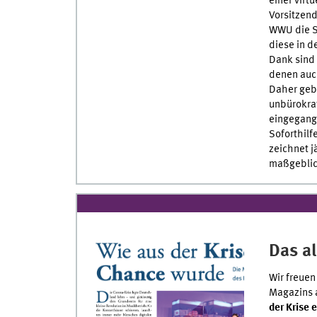
einer virt
Vorsitzend
WWU die S
diese in d
Dank sind 
denen auch
Daher geb
unbürokrat
eingegang
Soforthilf
zeichnet j
maßgeblich
Das a
Wir freuen
Magazins 
der Krise 