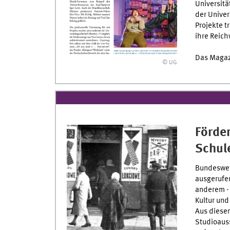
Universitä
der Univer
Projekte 
ihre Reich
Das Maga
© UG
Förder
Schul
Bundeswei
ausgerufen
anderem - 
Kultur und
Aus diesem
Studioauss