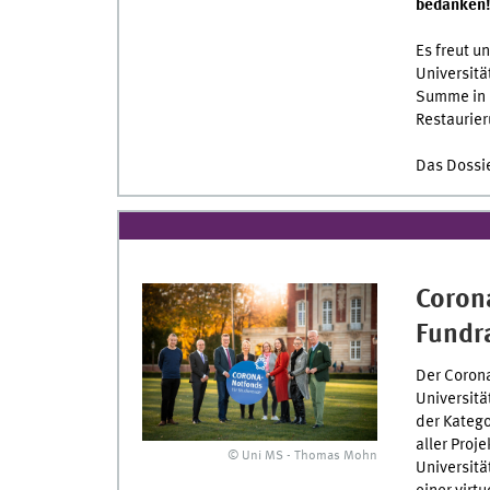
bedanken
Es freut u
Universitä
Summe in H
Restaurie
Das Dossi
Coron
Fundr
Der Coron
Universitä
der Kateg
aller Proj
© Uni MS - Thomas Mohn
Universitä