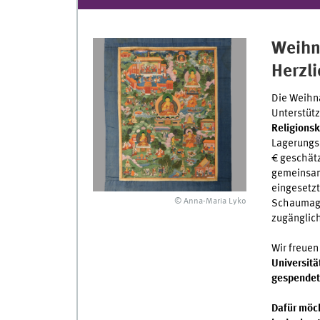
Weihn
Herzli
Die Weihn
Unterstüt
Religions
Lagerungs
€ geschät
gemeinsam
eingesetzt
© Anna-Maria Lyko
Schaumaga
zugänglic
Wir freuen
Universit
gespendet
Dafür möch