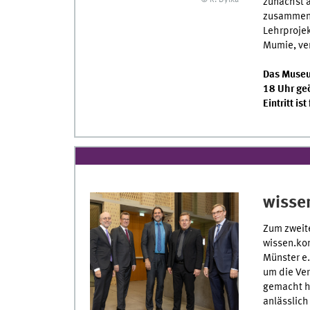
© R. Dylka
zunächst a
zusammen m
Lehrproje
Mumie, ve
Das Museu
18 Uhr geö
Eintritt ist 
wisse
Zum zweit
wissen.kom
Münster e.
um die Ve
gemacht ha
anlässlich