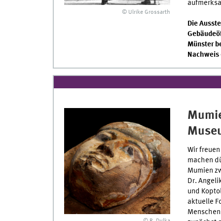
aufmerksa
© Ulrike Grossarth
Die Ausst
Gebäudeöﬀ
Münster be
Nachweis e
Mumie
Museu
Wir freuen
machen dü
Mumien zw
Dr. Angeli
und Koptol
aktuelle 
Menschen a