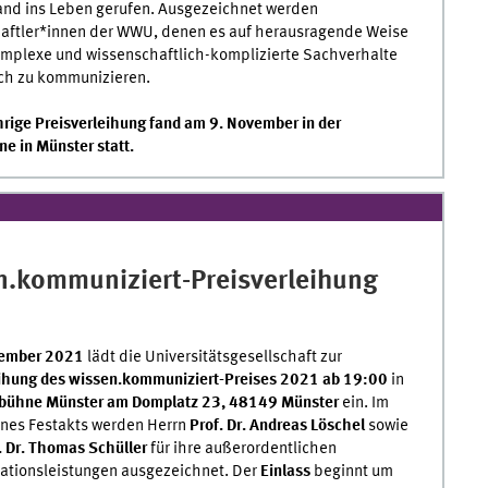
and ins Leben gerufen. Ausgezeichnet werden
aftler*innen der WWU, denen es auf herausragende Weise
omplexe und wissenschaftlich-komplizierte Sachverhalte
ich zu kommunizieren.
hrige Preisverleihung fand am 9. November in der
e in Münster statt.
n.kommuniziert-Preisverleihung
vember 2021
lädt die Universitätsgesellschaft zur
eihung des wissen.kommuniziert-Preises 2021 ab 19:00
in
bühne Münster am Domplatz 23, 48149 Münster
ein. Im
nes Festakts werden
Herrn
Prof. Dr. Andreas Löschel
sowie
. Dr. Thomas Schüller
für ihre außerordentlichen
tionsleistungen ausgezeichnet. Der
Einlass
beginnt um