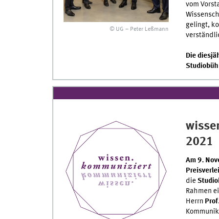
vom Vorst
Wissensch
gelingt, k
© UG – Peter Leßmann
verständl
Die diesjä
Studiobühn
wisse
2021
Am 9. No
Preisverl
die
Studio
Rahmen ei
Herrn
Prof
Kommunika