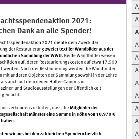
A
A
achtsspendenaktion 2021:
chen Dank an alle Spender!
A
achtsspendenaktion 2021 diente dem Zweck der
A
zung der Restaurierung
zweier textiler Wandbilder aus der
kundlichen Sammlung der WWU
. Beide Wandbilder weisen
A
schäden auf, deren Restaurierungskosten auf etwa 17.500
zt werden. Nach der Restaurierung werden die Wandbilder
A
 mit anderen Objekten der Sammlung sowohl in der Lehre
 als auch auf dem neuen Hüffer-Campus in
A
zinen und Studioausstellungen der Öffentlichkeit
h gemacht.
A
 uns verkünden zu dürfen, dass die
Mitglieder der
A
ätsgesellschaft Münster eine Summe in Höhe von 10.970 €
A
 haben.
A
ten wir uns bei den zahlreichen Spendern herzlich