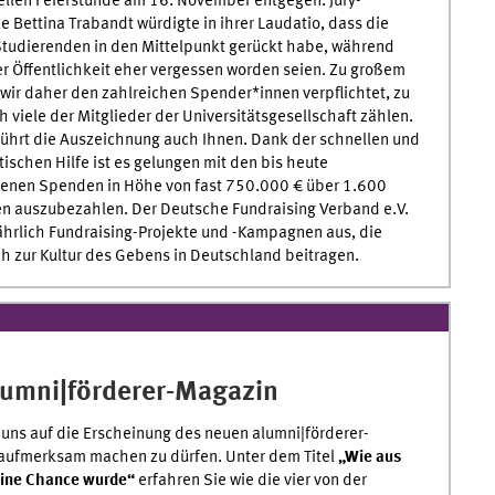
uellen Feierstunde am 16. November entgegen. Jury-
e Bettina Trabandt würdigte in ihrer Laudatio, dass die
tudierenden in den Mittelpunkt gerückt habe, während
er Öffentlichkeit eher vergessen worden seien. Zu großem
wir daher den zahlreichen Spender*innen verpflichtet, zu
 viele der Mitglieder der Universitätsgesellschaft zählen.
ührt die Auszeichnung auch Ihnen. Dank der schnellen und
ischen Hilfe ist es gelungen mit den bis heute
enen Spenden in Höhe von fast 750.000 € über 1.600
en auszubezahlen. Der Deutsche Fundraising Verband e.V.
ährlich Fundraising-Projekte und -Kampagnen aus, die
 zur Kultur des Gebens in Deutschland beitragen.
lumni|förderer-Magazin
 uns auf die Erscheinung des neuen alumni|förderer-
aufmerksam machen zu dürfen. Unter dem Titel
„Wie aus
eine Chance wurde“
erfahren Sie wie die vier von der