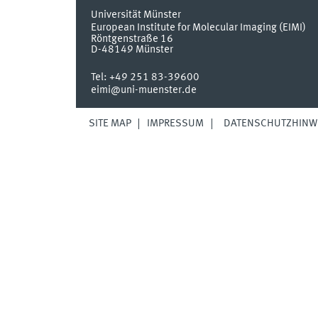
Universität Münster
European Institute for Molecular Imaging (EIMI)
Röntgenstraße 16
D-48149
Münster
Tel:
+49 251 83-39600
eimi@uni-muenster.de
SITE MAP
IMPRESSUM
DATENSCHUTZHINW