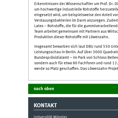
Erkenntnissen der Wissenschaftler um Prof. Dr. D
um hochwertige industrielle Rohstoffe herzustelle
eingesetzt wird, um beispielsweise den Anteil v
Verdauungsbakterien im Darm anzuregen. Zudem 
Latex – Rohstoffe, die für die gummiverarbeiten
Team arbeitet gemeinsam mit Partnern aus Wirts
Produktion dieser Rohstoffe mit Löwenzahn.
Insgesamt bewarben sich laut DBU rund 550 Unter
Leistungsschau in Berlin. Auf über 3000 Quadra
Bundespräsidialamt – im Park von Schloss Bellevue
sondern auch für etwa 80 Fachforen und rund 12.
werde so Platz geschaffen. Das Löwenzahn-Projekt
nach oben
KONTAKT
Universität Münster