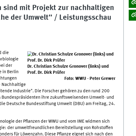
sind mit Projekt zur nachhaltigen
he der Umwelt" / Leistungsschau
d die
arbiologie
ei der
Dr. Christian Schulze Gronover (links) und
 in Berlin
Prof. Dr. Dirk Prüfer
ichtungen
Foto: WWU - Peter Grewer
- Nachhaltige
itende Industrie". Die Forscher gehören zu den rund 200
des Bundespräsidenten ihre zukunftsweisenden Umwelt- und
die Deutsche Bundesstiftung Umwelt (DBU) am Freitag, 24.
echnologie der Pflanzen der WWU und vom IME widmen sich
e: der umweltfreundlichen Bereitstellung von Rohstoffen
esonders für Löwenzahn. Diese Pflanze eignet sich nach den