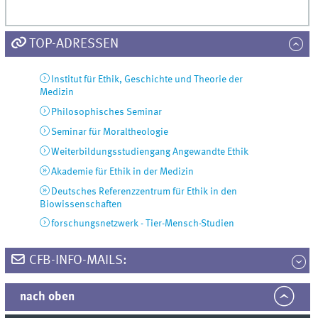
TOP-ADRESSEN
Institut für Ethik, Geschichte und Theorie der
Medizin
Philosophisches Seminar
Seminar für Moraltheologie
Weiterbildungsstudiengang Angewandte Ethik
Akademie für Ethik in der Medizin
Deutsches Referenzzentrum für Ethik in den
Biowissenschaften
forschungsnetzwerk - Tier-Mensch-Studien
CFB-INFO-MAILS:
nach oben