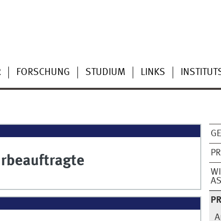
R
FORSCHUNG
STUDIUM
LINKS
INSTITUT
G
P
rbeauftragte
WI
AS
PR
A