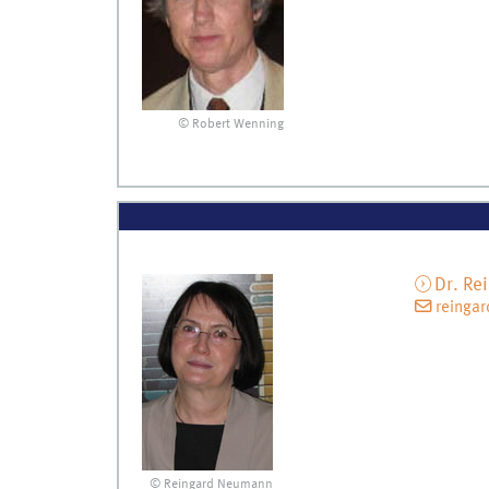
© Robert Wenning
Dr.
Re
reinga
© Reingard Neumann