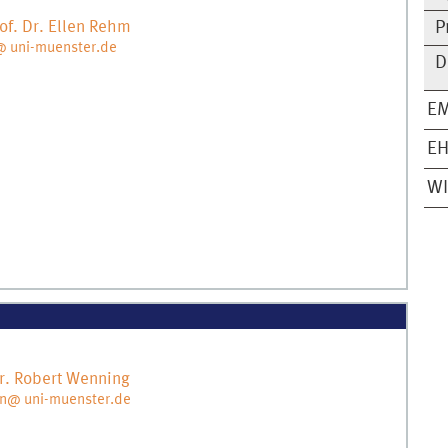
of. Dr.
Ellen
Rehm
P
 uni-muenster.de
D
EM
EH
WI
r.
Robert
Wenning
n@ uni-muenster.de