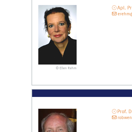
Apl. Pr
erehm@
© Ellen Rehm
Prof. D
robwen